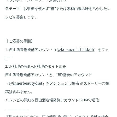
「ランチ」「スイーツ」「お酒のアテ」
各テーマ、お砂糖を使わず“糀”または素材由来の味を活かしたレ
シピを募集します。
【ご応募の手順】
@kotsuzmi_hakkoh
1. 西山酒造場発酵アカウント（
）をフォ
ロー
2. お料理の写真+お料理のタイトルを
西山酒造場発酵アカウントと、IBD協会のアカウント
@innerbeautydiet
（
）をメンションし投稿 ※ストーリーズ投
稿は含みません。
3. レシピの詳細を西山酒造場発酵アカウントへDMで送信
——————–
採用されたレシピは、西山酒造場の新プロジェクト 発酵の総合