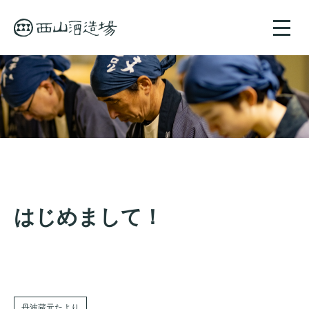
toggle
naviga
はじめまして！
丹波蔵元たより