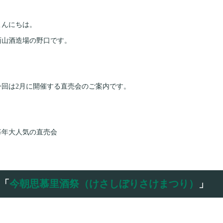
こんにちは。
西山酒造場の野口です。
今回は2月に開催する直売会のご案内です。
毎年大人気の直売会
「
今朝思慕里酒祭（けさしぼりさけまつり）
」