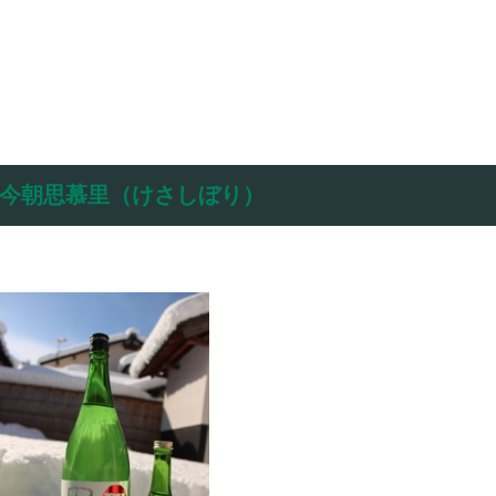
今朝思慕里（けさしぼり）