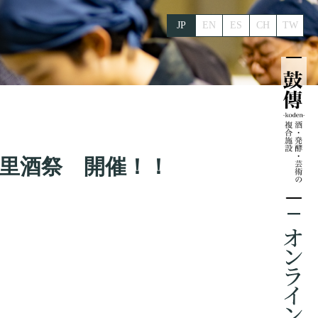
JP
EN
ES
CH
TW
募里酒祭 開催！！