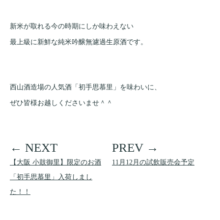
新米が取れる今の時期にしか味わえない
最上級に新鮮な純米吟醸無濾過生原酒です。
西山酒造場の人気酒「初手思慕里」を味わいに、
ぜひ皆様お越しくださいませ＾＾
【大阪 小鼓御里】限定のお酒
11月12月の試飲販売会予定
「初手思慕里」入荷しまし
た！！