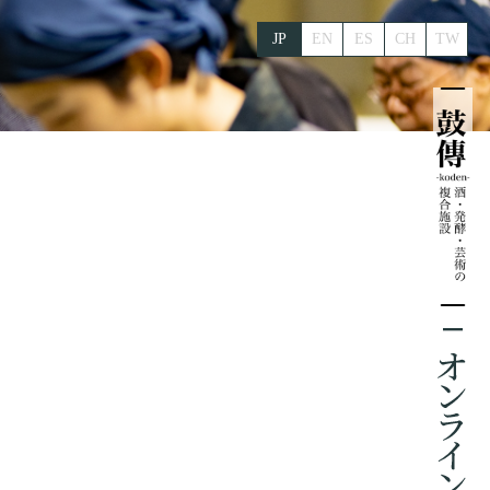
JP
EN
ES
CH
TW