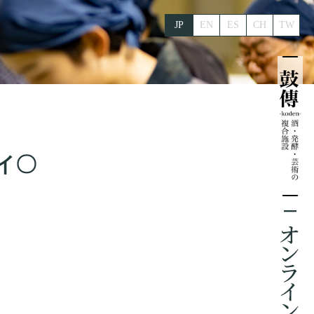
JP
EN
ES
CH
TW
イ〇