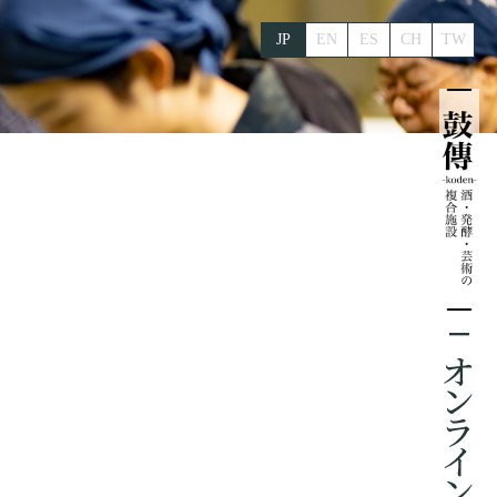
JP
EN
ES
CH
TW