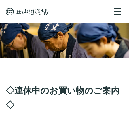
toggle
naviga
◇連休中のお買い物のご案内
◇