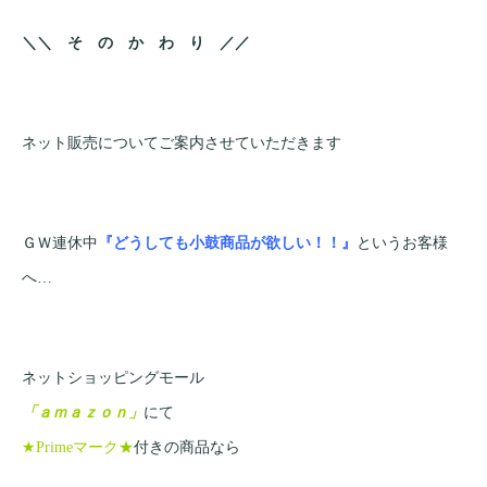
＼＼ そ の か わ り ／／
ネット販売についてご案内させていただきます
ＧＷ連休中
『どうしても小鼓商品が欲しい！！』
というお客様
へ…
ネットショッピングモール
「ａｍａｚｏｎ」
にて
★Primeマーク★
付きの商品なら