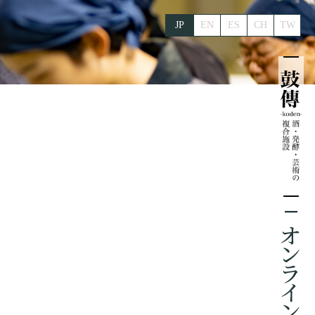
JP
EN
ES
CH
TW