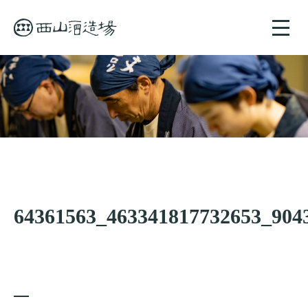
toggle
naviga
64361563_463341817732653_904