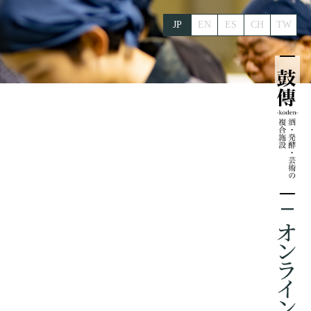
JP
EN
ES
CH
TW