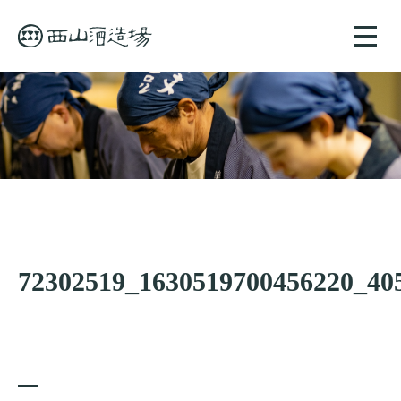
toggle
naviga
72302519_1630519700456220_40