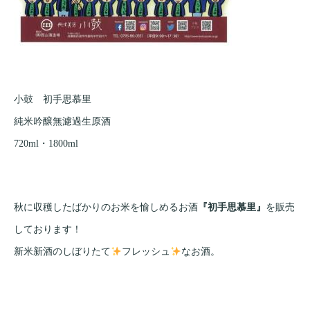
小鼓 初手思慕里
純米吟醸無濾過生原酒
720ml・1800ml
秋に収穫したばかりのお米を愉しめるお酒
『初手思慕里』
を販売
しております！
新米新酒のしぼりたて
フレッシュ
なお酒。