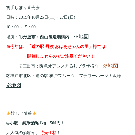
初手しぼり直売会
日時：2019年10月26日(土)・27日(日)
10：00～15：00
※地図
場所：①
丹波市：西山酒造場構内
※今年は、「道の駅 丹波 おばあちゃんの里」様では
開催しませんので
ご注意ください！
※地図
②三田市：阪急オアシスえるむプラザ様前
③神戸市北区：道の駅 神戸フルーツ・フラワーパーク大沢様
※地図
嬉しい情報
◎
小鼓 純米酒粕1kg 500円
！
大人気の酒粕が、
特売価格
！