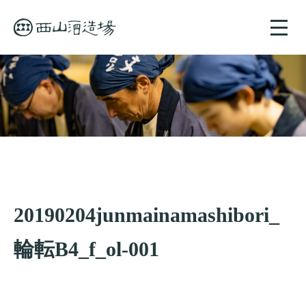
toggle
naviga
20190204junmainamashibori_
輪転B4_f_ol-001