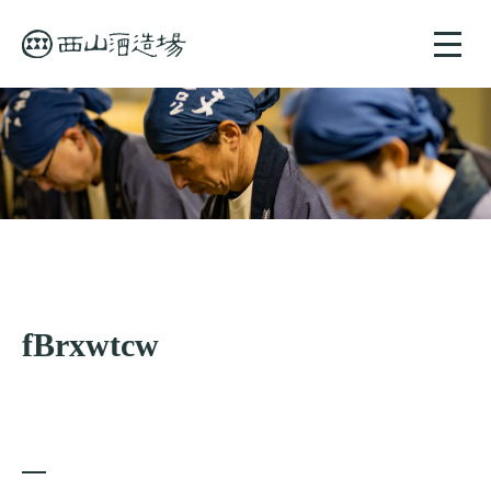
toggle
naviga
fBrxwtcw