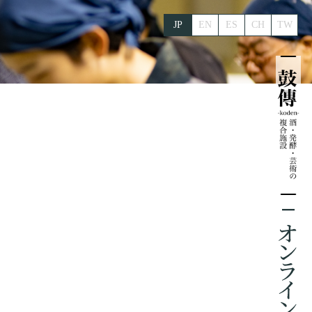
JP
EN
ES
CH
TW