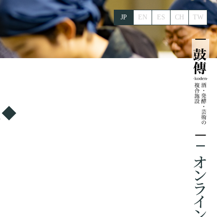
JP
EN
ES
CH
TW
た◆