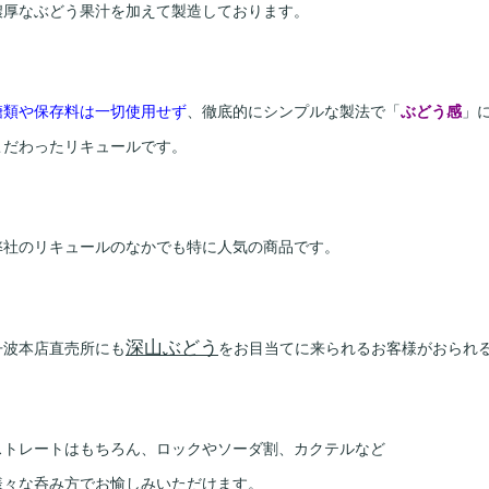
濃厚なぶどう果汁を加えて製造しております。
糖類や保存料は一切使用せず
、徹底的にシンプルな製法で「
ぶどう感
」
こだわったリキュールです。
弊社のリキュールのなかでも特に人気の商品です。
深山ぶどう
丹波本店直売所にも
をお目当てに来られるお客様がおられ
ストレートはもちろん、ロックやソーダ割、カクテルなど
様々な呑み方でお愉しみいただけます。