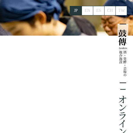
JP
EN
ES
CH
TW