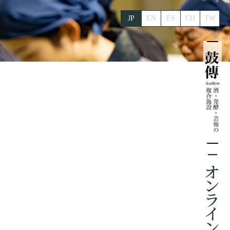
JP
EN
ES
CH
TW