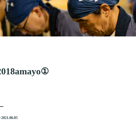
2018amayo①
2021.06.05