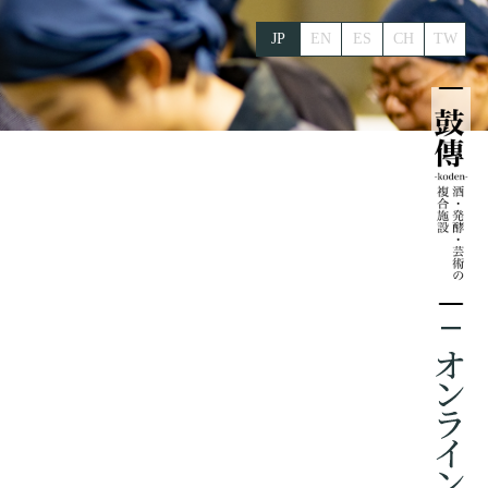
JP
EN
ES
CH
TW