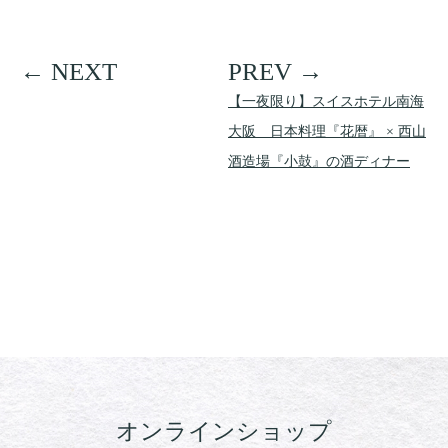
【一夜限り】スイスホテル南海
大阪 日本料理『花暦』 × 西山
酒造場『小鼓』の酒ディナー
オンラインショップ